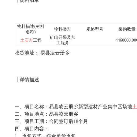
┃物料清单
物料描述(材料
物料类别
规格型号
采购数量
名称)
矿山开采及加
土石方
工程
4460000.00
工服务
收货地址： 易县凌云册乡
┃详情描述
一、项目名称：易县凌云册乡新型建材产业集中区场地
土
二、项目地点：易县凌云册乡
三、项目工期：合同签订后18个月
四、项目内容：
1、承包方式：综合单价承包