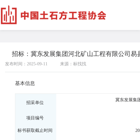
招标：冀东发展集团河北矿山工程有限公司易
发布时间：2025-09-11
来源：标找找
基本信息
冀东发展集
招采单位
项目编号
标书获取截止时间
20