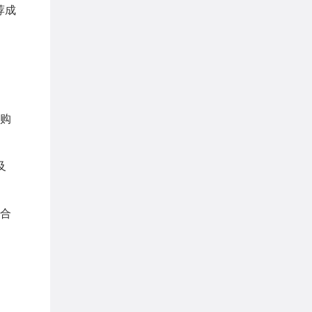
荐成
购
及
合