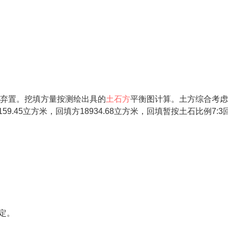
弃置。挖填方量按测绘出具的
土石方
平衡图计算。土方综合考虑
59.45立方米，回填方18934.68立方米，回填暂按土石比例7:3
定。