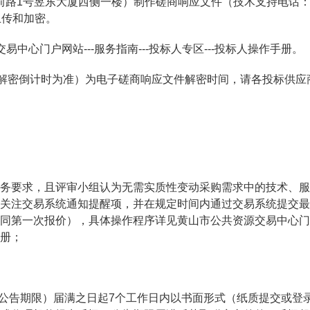
区社屋前路1号昱东大厦西侧一楼）制作磋商响应文件（技术支持电话
统上传和加密。
心门户网站---服务指南---投标人专区---投标人操作手册。
统解密倒计时为准）为电子磋商响应文件解密时间，请各投标供应
务要求，且评审小组认为无需实质性变动采购需求中的技术、服
关注交易系统通知提醒项，并在规定时间内通过交易系统提交最
同第一次报价），具体操作程序详见黄山市公共资源交易中心门
册；
的公告期限）届满之日起7个工作日内以书面形式（纸质提交或登