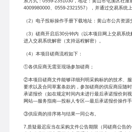
系方式：0559-2351030，地址：黄山市屯溪
4009980000、0559-2321557），并通过交易系
（2）电子投标操作手册下载地址：黄山市公共资源交易中
（3）磋商开启后30分钟内（以本项目网上交易系
进入交易系统解密（支持远程解密）。
（4）本项目磋商流程如下：
①各供应商无需至现场参加磋商；
②本项目磋商文件能够详细列明采购标的的技术、服
要求以及合同草案条款的，参加磋商的供应商应随时
承诺报价（如在规定时间内未进行最后承诺报价则视
网站—服务指南—投标人专区—最后承诺报价操作手
③供应商的排序将与结果一同公布。
7.质疑最迟应当在采购文件公告期限（同磋商公告