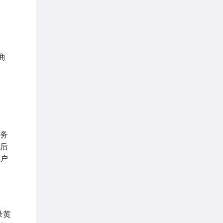
：
商
务
后
户
录黄