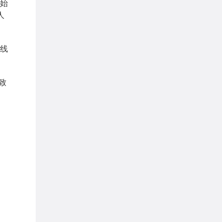
始
人
线
致