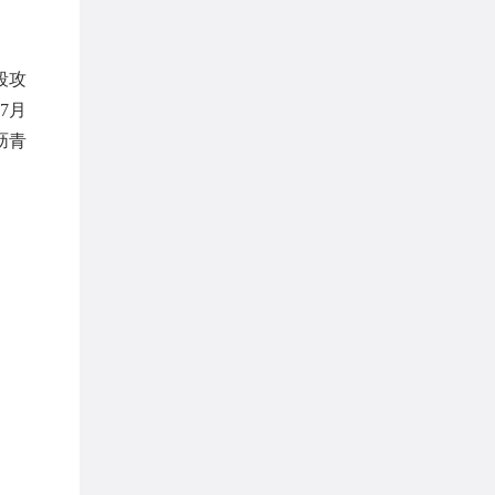
段攻
7月
沥青