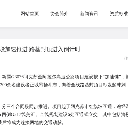
网站首页
协会简介
新闻资讯
资质标准
宿段加速推进 路基封顶进入倒计时
作
疆G3036阿克苏至阿拉尔高速公路项目建设按下“加速键”，
200余名建设者正以昂扬斗志，向着全线路基封顶目标发起冲刺
.64亿元，分三个合同段同步推进。项目起于阿克苏市红旗坡互通，途经
西侧G217线交汇。全线规划建设6处互通式立交，其中包括海
成后将成为连接两地的交通动脉。