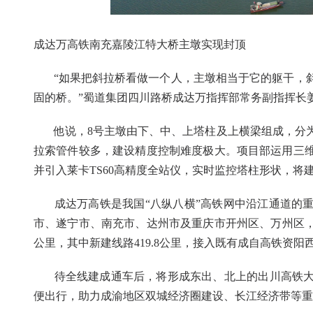
成达万高铁南充嘉陵江特大桥主墩实现封顶
“如果把斜拉桥看做一个人，主墩相当于它的躯干，斜
固的桥。”蜀道集团四川路桥成达万指挥部常务副指挥长
他说，8号主墩由下、中、上塔柱及上横梁组成，分为
拉索管件较多，建设精度控制难度极大。项目部运用三
并引入莱卡TS60高精度全站仪，实时监控塔柱形状，将
成达万高铁是我国“八纵八横”高铁网中沿江通道的重
市、遂宁市、南充市、达州市及重庆市开州区、万州区，接
公里，其中新建线路419.8公里，接入既有成自高铁资阳
待全线建成通车后，将形成东出、北上的出川高铁大
便出行，助力成渝地区双城经济圈建设、长江经济带等重