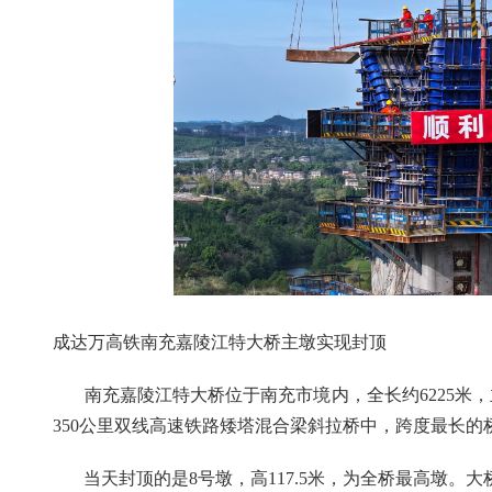
成达万高铁南充嘉陵江特大桥主墩实现封顶
南充嘉陵江特大桥位于南充市境内，全长约6225米，
350公里双线高速铁路矮塔混合梁斜拉桥中，跨度最长的
当天封顶的是8号墩，高117.5米，为全桥最高墩。大