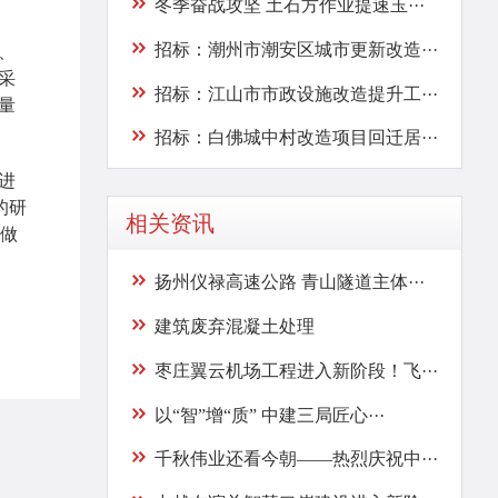
冬季奋战攻坚 土石方作业提速玉···
招标：潮州市潮安区城市更新改造···
、
采
招标：江山市市政设施改造提升工···
量
招标：白佛城中村改造项目回迁居···
进
的研
相关资讯
做
扬州仪禄高速公路 青山隧道主体···
建筑废弃混凝土处理
枣庄翼云机场工程进入新阶段！飞···
以“智”增“质” 中建三局匠心···
千秋伟业还看今朝——热烈庆祝中···