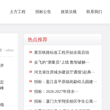
土方工程
招标公告
政策法规
联系我们
热点推荐
：editor
黄百铁路站改工程开始全面启动
会飞的“测量员”上线 数智破解···
并
河北省住房城乡建设厅通报5起典···
招标：盈江县平原镇岗勐幼儿园建···
定
峰
招标：2026-2027年排水···
招标：厦门大学翔安校区学生公寓···
领